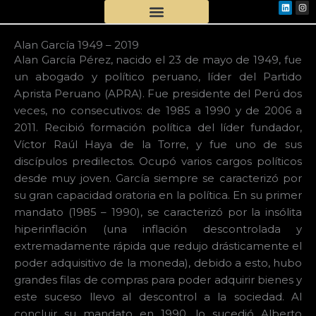
Linkedi
Ins
Skip
to
content
Alan García 1949 – 2019
Alan García Pérez, nacido el 23 de mayo de 1949, fue
un abogado y político peruano, líder del Partido
Aprista Peruano (APRA). Fue presidente del Perú dos
veces, no consecutivos: de 1985 a 1990 y de 2006 a
2011. Recibió formación política del líder fundador,
Víctor Raúl Haya de la Torre, y fue uno de sus
discípulos predilectos. Ocupó varios cargos políticos
desde muy joven. García siempre se caracterizó por
su gran capacidad oratoria en la política. En su primer
mandato (1985 – 1990), se caracterizó por la insólita
hiperinflación (una inflación descontrolada y
extremadamente rápida que redujo drásticamente el
poder adquisitivo de la moneda), debido a esto, hubo
grandes filas de compras para poder adquirir bienes y
este suceso llevo al descontrol a la sociedad. Al
concluir su mandato en 1990, lo sucedió Alberto